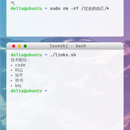
气
delta@ubuntu
~
sudo rm -rf /过去的自己/*
lovexhj - bash
delta@ubuntu
~
./links.sh
技术酷站：
csdn
码云
知乎
简书
b站
delta@ubuntu
~